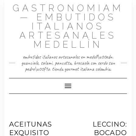
Saltar
GASTRONOMIAM
al
contenido
— EMBUTIDOS
ITALIANOS
ARTESANALES
MEDELLÍN
embutidos italianos artesanales en medell\u00edn.
guanciale, salami, pancetta, bresaola con cerdo san
pedre\u00f1o. tienda gourmet italiana colombia.
Cambiar modo de navegación
ACEITUNAS LECCINO:
EXQUISITO BOCADO