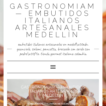
Saltar
GASTRONOMIAM
al
contenido
— EMBUTIDOS
ITALIANOS
ARTESANALES
MEDELLÍN
embutidos italianos artesanales en medell\u00edn.
guanciale, salami, pancetta, bresaola con cerdo san
pedre\u00f1o. tienda gourmet italiana colombia.
Cambiar modo de navegación
GASTRONOMIAM — EMBUTIDOS
ITALIANOS ARTESANALES
MEDELLÍN
EMBUTIDOS ITALIANOS ARTESANALES EN