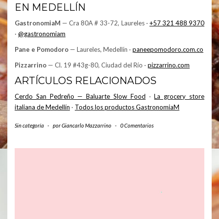
EN MEDELLÍN
GastronomiaM
— Cra 80A # 33-72, Laureles ·
+57 321 488 9370
·
@gastronomiam
Pane e Pomodoro
— Laureles, Medellín ·
paneepomodoro.com.co
Pizzarrino
— Cl. 19 #43g-80, Ciudad del Río ·
pizzarrino.com
ARTÍCULOS RELACIONADOS
Cerdo San Pedreño — Baluarte Slow Food
·
La grocery store
italiana de Medellín
·
Todos los productos GastronomiaM
Sin categoría
-
por
Giancarlo Mazzarrino
-
0 Comentarios