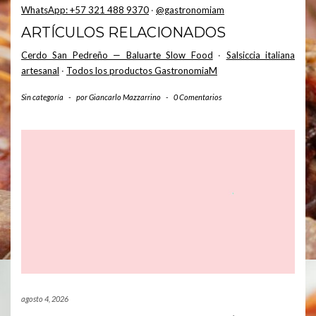
WhatsApp: +57 321 488 9370
·
@gastronomiam
ARTÍCULOS RELACIONADOS
Cerdo San Pedreño — Baluarte Slow Food
·
Salsiccia italiana
artesanal
·
Todos los productos GastronomiaM
Sin categoría
-
por
Giancarlo Mazzarrino
-
0 Comentarios
agosto 4, 2026