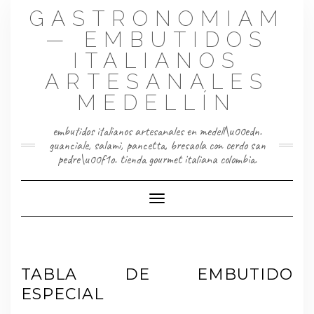
Saltar
GASTRONOMIAM
al
contenido
— EMBUTIDOS
ITALIANOS
ARTESANALES
MEDELLÍN
embutidos italianos artesanales en medell\u00edn.
guanciale, salami, pancetta, bresaola con cerdo san
pedre\u00f1o. tienda gourmet italiana colombia.
Cambiar modo de navegación
TABLA DE EMBUTIDO
ESPECIAL