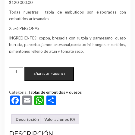
$
120,000.00
Todas nuestras tabla de embutidos son elaboradas con
embutidos artesanales
X 5-6 PERSONAS
INGREDIENTES: coppa, bresaola con rugola y parmesano, queso
burrata, pancetta, jamon artesanal,cacciatorini, hongos encurtidos,
pimentones relleno de atun y tomate seco.
TABLA
AÑADIR AL CARRITO
DE
EMBUTIDO
ESPECIAL
Categoría:
Tablas de embutidos y quesos
Facebook
Email
WhatsApp
Compartir
CANTIDAD
Descripción
Valoraciones (0)
DESCRIPCIÓN