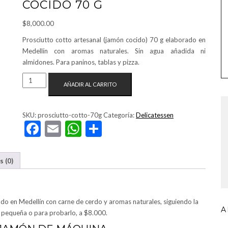
COCIDO 70 G
$
8,000.00
Prosciutto cotto artesanal (jamón cocido) 70 g elaborado en
Medellín con aromas naturales. Sin agua añadida ni
almidones. Para paninos, tablas y pizza.
PROSCIUTTO
AÑADIR AL CARRITO
COTTO
ARTESANAL
—
SKU:
prosciutto-cotto-70g
Categoría:
Delicatessen
Facebook
Email
WhatsApp
Compartir
JAMÓN
COCIDO
70
G
s (0)
CANTIDAD
do en Medellín con carne de cerdo y aromas naturales, siguiendo la
A
la pequeña o para probarlo, a $8.000.