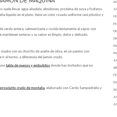
 JAMÓN DE MÁQUINA
A
s suele llevar agua añadida, almidones, proteína de soya y fosfatos
JU
lta líquido en el plato, tiene un color rosado uniforme casi plástico y
FE
EN
a de cerdo entera, salmuerizada y cocida lentamente al vapor con
DI
se mantienen enteras y su sabor es limpio, dulce y delicado.
DI
M
madre con un chorrito de aceite de oliva, en un panino con
M
ir al horno, a diferencia del jamón crudo.
JU
 una
tabla de quesos y embutidos
donde hay invitados que no
AB
FE
N
prosciutto crudo de montaña
, elaborado con Cerdo Sampedreño y
A
JU
JU