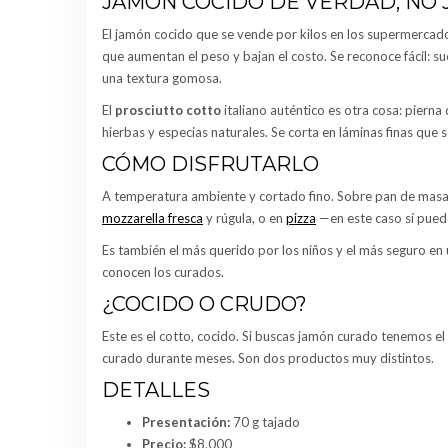
JAMÓN COCIDO DE VERDAD, NO
El jamón cocido que se vende por kilos en los supermercado
que aumentan el peso y bajan el costo. Se reconoce fácil: sue
una textura gomosa.
El
prosciutto cotto
italiano auténtico es otra cosa: piern
hierbas y especias naturales. Se corta en láminas finas que 
CÓMO DISFRUTARLO
A temperatura ambiente y cortado fino. Sobre pan de masa 
mozzarella fresca
y rúgula, o en
pizza
—en este caso sí puede 
Es también el más querido por los niños y el más seguro en
conocen los curados.
¿COCIDO O CRUDO?
Este es el cotto, cocido. Si buscas jamón curado tenemos el
curado durante meses. Son dos productos muy distintos.
DETALLES
Presentación:
70 g tajado
Precio:
$8.000