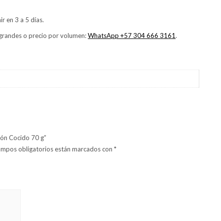
r en 3 a 5 días.
 grandes o precio por volumen:
WhatsApp +57 304 666 3161
.
món Cocido 70 g”
ampos obligatorios están marcados con
*