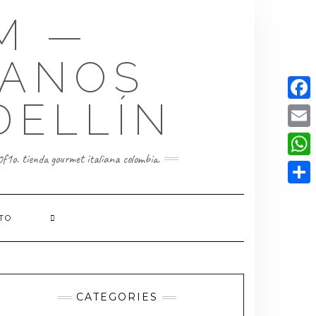
M —
IANOS
DELLÍN
Faceb
Email
f1o. tienda gourmet italiana colombia.
Whats
Compa
TO
CATEGORIES